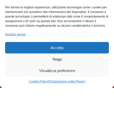
Famiglia Legnanese
Per fornire le migliori esperienze, utilizziamo tecnologie come i cookie per
memorizzare e/o accedere alle informazioni del dispositivo. Il consenso a
queste tecnologie ci permetterà di elaborare dati come il comportamento di
navigazione o ID unici su questo sito. Non acconsentire o ritirare il
consenso può influire negativamente su alcune caratteristiche e funzioni.
Gestisci servizi
Accetta
Contributi
Nega
La Famiglia Legnanese APS ringrazia il Comune di
Visualizza preferenze
Legnano per:
Cookie Policy
Dichiarazione sulla Privacy
Il contributo ricevuto a sostegno del Premio di
Poesia Città di Legnano Giuseppe Tirinnanzi
svoltosi il 22 Novembre 2025 presso il teatro Città di
Legnano Talisio Tirinnanzi
Il contributo a copertura di 10 borse di studio a