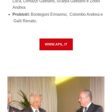
Luca, Lomazzi Gaetano, Scarpa Gaetano e Zodio
Andrea
Probiviri:
Bordegoni Ermanno, Colombo Andrea e
Galli Renato.
WWW.APIL.IT