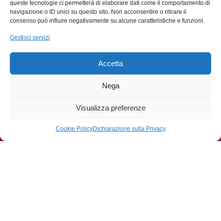
queste tecnologie ci permetterà di elaborare dati come il comportamento di
navigazione o ID unici su questo sito. Non acconsentire o ritirare il
consenso può influire negativamente su alcune caratteristiche e funzioni.
Gestisci servizi
Accetta
Contributi
Nega
La Famiglia Legnanese APS ringrazia il Comune di
Legnano per:
Visualizza preferenze
Il contributo ricevuto a sostegno del Premio di
Cookie Policy
Dichiarazione sulla Privacy
Poesia Città di Legnano Giuseppe Tirinnanzi
svoltosi il 22 Novembre 2025 presso il teatro Città di
Legnano Talisio Tirinnanzi
Il contributo a copertura di 10 borse di studio a
studenti delle scuole medie superiori di Legnano e
per una borsa di studio assegnata a uno studente
dell’Università degli Studi di Milano in memoria del