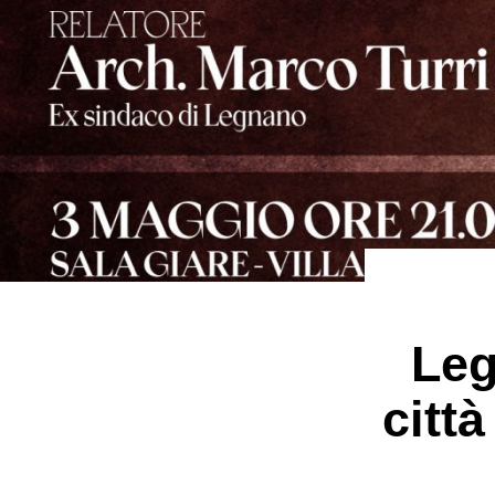
Leg
città