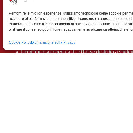
Per fornire le migliori esperienze, utilizziamo tecnologie come i cookie per 
La Famiglia Legnanese APS ringrazia il Comune di Leg
accedere alle informazioni del dispositivo. Il consenso a queste tecnologie ci
elaborare dati come il comportamento di navigazione o ID unici su questo si
Il contributo ricevuto a sostegno del Premio di Poes
o ritirare il consenso può influire negativamente su alcune caratteristiche e fu
Tirinnanzi svoltosi il 22 Novembre 2025 presso il teat
Cookie Policy
Dichiarazione sulla Privacy
Tirinnanzi
Il contributo a copertura di 10 borse di studio a stude
Legnano e per una borsa di studio assegnata a uno st
di Milano in memoria del geometra Angelo Fedeli. Le 
consegnate durante la “Giornata dello Studente” tenu
teatro Città di Legnano Talisio Tirinnanzi
Famiglia Legnanese© 2023 – C.F. 06027420154 · Fondazione Famig