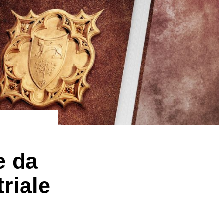
e da
triale