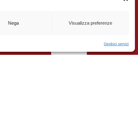
 3
Diventare socio è il momento che
Nega
Visualizza preferenze
rende orgogliosi di un gesto
egnanese.com
importante, quel gesto che può
diventare consapevole impegno.
Gestisci servizi
CONTINUA
Cookie Policy
Dichiarazione sulla Privacy