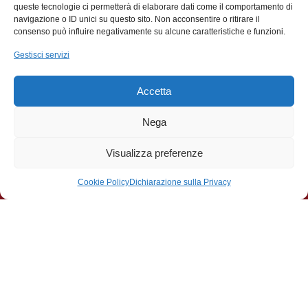
queste tecnologie ci permetterà di elaborare dati come il comportamento di
22 settembre 2026 - 18:00
navigazione o ID unici su questo sito. Non acconsentire o ritirare il
consenso può influire negativamente su alcune caratteristiche e funzioni.
Il Professor Silvio Garattini ospite della
Gestisci servizi
Famiglia Legnanese
Accetta
Nega
Visualizza preferenze
Cookie Policy
Dichiarazione sulla Privacy
Contributi
La Famiglia Legnanese APS ringrazia il Comune di
Legnano per:
Il contributo ricevuto a sostegno del Premio di
Poesia Città di Legnano Giuseppe Tirinnanzi
svoltosi il 22 Novembre 2025 presso il teatro Città di