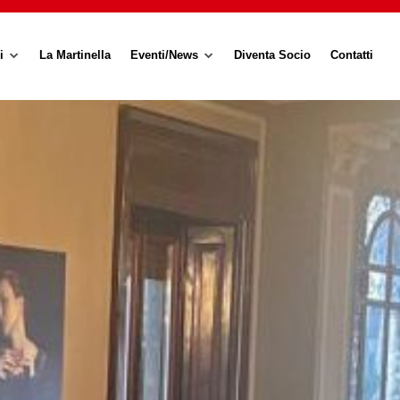
i
La Martinella
Eventi/News
Diventa Socio
Contatti