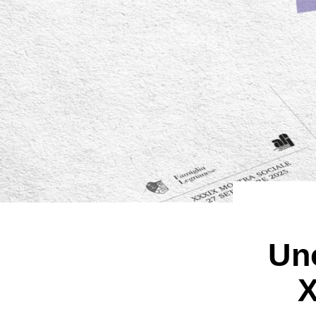
Uno
X