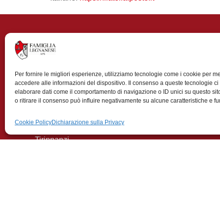
Contributi
Per fornire le migliori esperienze, utilizziamo tecnologie come i cookie per 
accedere alle informazioni del dispositivo. Il consenso a queste tecnologie ci
La Famiglia Legnanese APS ringrazia il Comune di Leg
elaborare dati come il comportamento di navigazione o ID unici su questo si
o ritirare il consenso può influire negativamente su alcune caratteristiche e fu
Il contributo ricevuto a sostegno del Premio di Poes
Cookie Policy
Dichiarazione sulla Privacy
Tirinnanzi svoltosi il 22 Novembre 2025 presso il teat
Tirinnanzi
Il contributo a copertura di 10 borse di studio a stude
Legnano e per una borsa di studio assegnata a uno st
di Milano in memoria del geometra Angelo Fedeli. Le 
consegnate durante la “Giornata dello Studente” tenu
teatro Città di Legnano Talisio Tirinnanzi