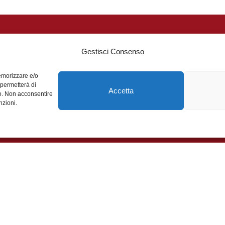
Gestisci Consenso
Contatti
memorizzare e/o
 permetterà di
Accetta
nano per:
Via Giacomo Matteotti,
to. Non acconsentire
nzioni.
Legnano (MI)
ia Città di Legnano Giuseppe
segreteria@famiglial
ro Città di Legnano Talisio
0331.545178
Social
nti delle scuole medie superiori di
Facebook
Instagram
YouTube
udente dell’Università degli Studi
Borse di Studio sono state
tasi il 16 Novembre 2025 presso il