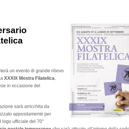
ersario
telica
erà un evento di grande rilievo
 la
XXXIX Mostra Filatelica
,
ese in occasione del
tazione sarà arricchita da
lizzato appositamente per
 logo ufficiale del 70°
icio postale temporaneo
che sarà attivato all’interno della sed