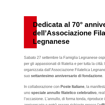
Dedicata al 70° anniv
dell’Associazione Fila
Legnanese
Sabato 27 settembre la Famiglia Legnanese ospit
per gli appassionati di filatelia e per tutta la città:
organizzata dall’Associazione Filatelica Legnan
suo
settantesimo anniversario di fondazione
.
In collaborazione con
Poste Italiane
, la manifes
uno
speciale annullo filatelico celebrativo
, rea
l’occasione. L’annullo, di forma tonda, riproduce il
anniversario e potrà essere richiesto presso l’
uff