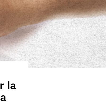
r la
ca