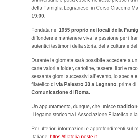
della Famiglia Legnanese, in Corso Giacomo Mat
19:00
.
Fondata nel
1955 proprio nei locali della Fam
diffondere e mantenere viva la passione per i fra
autentici testimoni della storia, della cultura e del
Durante la giornata sarà possibile accedere a u
carte valori a folder, cartoline, tessere, libri e racc
sessanta giorni successivi all’evento, lo speciale
filatelico di
via Palestro 30 a Legnano
, prima di
Comunicazione di Roma
.
Un appuntamento, dunque, che unisce
tradizion
il legame storico tra l’Associazione Filatelica e
Per ulteriori informazioni e approfondimenti sul mon
Italiane:
https://filatelia.poste.it