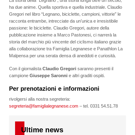
La storia della “Legnano”, una storia lunga oltre un secolo,
ha due anime. Quella sportiva e quella industriale. Claudio
Gregori nel libro “Legnano, biciclette, campioni, vittorie” le
racconta entrambe, intrecciate da un’unica e irresistibile
passione: le biciclette. Claudio Gregori, autore della
pubblicazione insieme a Marco Pastonesi, ci narrerà la
storia del marchio più vincente del ciclismo italiano grazie
alla collaborazione tra Famiglia Legnanese e Panathlon La
Malpensa per una serata densa di aneddoti e curiosità.
Con il giornalista
Claudio Gregori
saranno presenti il
campione
Giuseppe Saronni
e altri graditi ospiti.
Per prenotazioni e informazioni
rivolgersi alla nostra segreteria:
segreteria@famiglialegnanese.com
– tel. 0331 54.51.78
Ultime news