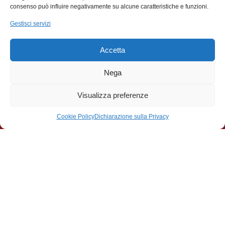
segreteria@famiglialegnanese.com
consenso può influire negativamente su alcune caratteristiche e funzioni.
0331.545178
Gestisci servizi
Social
Accetta
Facebook
Instagram
YouTube
Nega
Diventa Socio
Visualizza preferenze
Cookie Policy
Dichiarazione sulla Privacy
Diventare socio è il momento che rende orgogliosi di un
gesto importante, quel gesto che può diventare
consapevole impegno.
CONTINUA